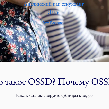
Английский как секундант
Язык
Все Возраст
о такое OSSD? Почему OS
Пожалуйста, активируйте субтитры к видео