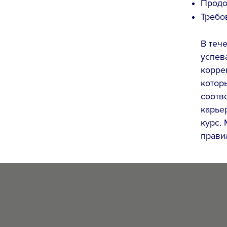
Продо
Требо
В теч
успев
корре
котор
соотв
карье
курс. 
прави