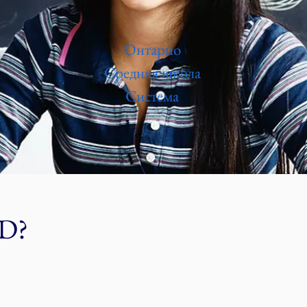
Онтарио
Средняя школа
Система
SD?