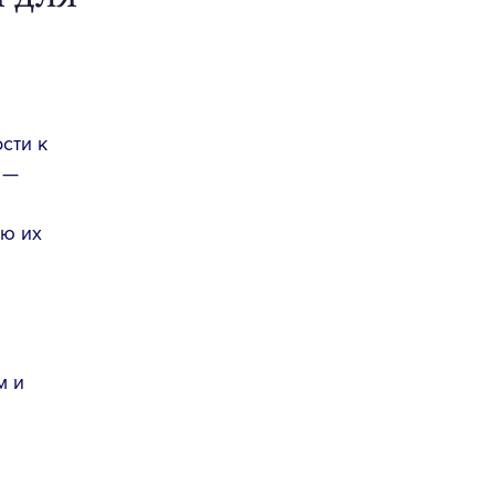
сти к
 —
ую их
м и