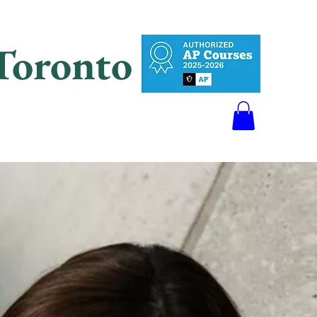
oronto
тесь с нами
О
線上預訂