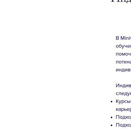
В Mini
обуче
помоч
потен
индив
Индив
следу
Курсы
карье
Подхо
Подхо