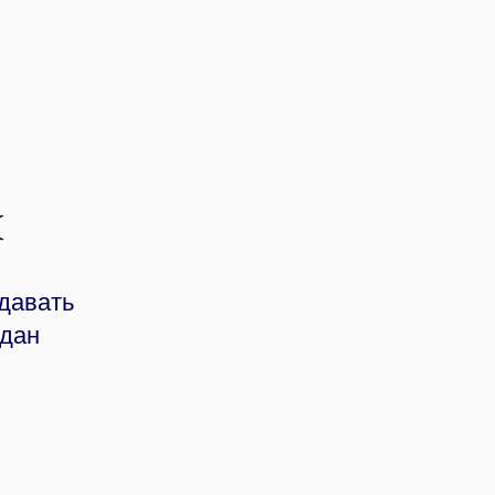
н
одавать
 дан