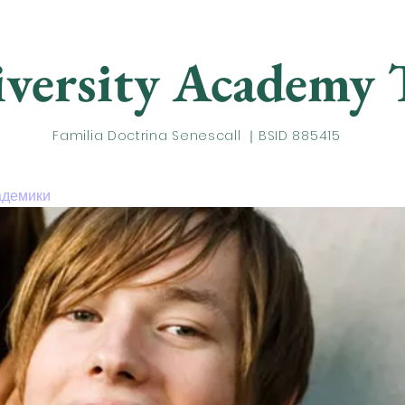
versity Academy
T
Familia Doctrina Senescall ｜BSID 885415
адемики
Лаборатория Айви
U трек
Свяжи