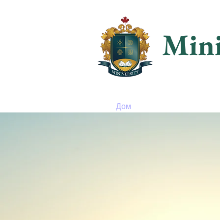
Mini
Дом
Допуск
Ак