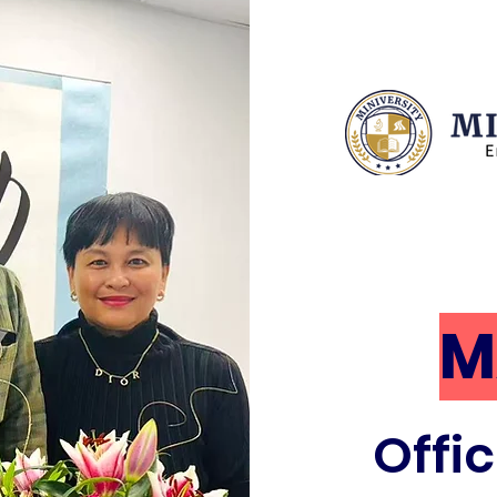
M
Offic