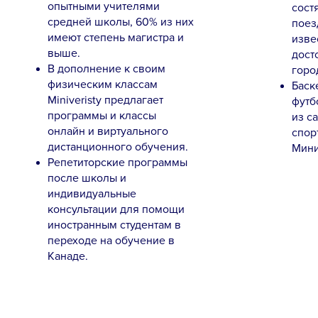
опытными учителями
сост
средней школы, 60% из них
поез
имеют степень магистра и
изве
выше.
дост
В дополнение к своим
горо
физическим классам
Баск
Miniveristy предлагает
футб
программы и классы
из с
онлайн и виртуального
спор
дистанционного обучения.
Мини
Репетиторские программы
после школы и
индивидуальные
консультации для помощи
иностранным студентам в
переходе на обучение в
Канаде.