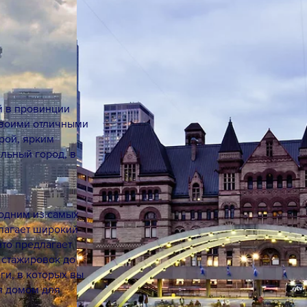
й в провинции
 своими отличными
рой, ярким
льный город, в
 одним из самых
лагает широкий
то предлагает
 стажировок до
ги, в которых вы
ся домом для