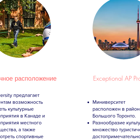
чное расположение
Exceptional AP P
ersity предлагает
ентам возможность
Миниверситет
еть культурные
расположен в район
приятия в Канаде и
Большого Торонто.
приятия местного
Разнообразие культу
щества, а также
множество туристич
отреть спортивные
достопримечательн