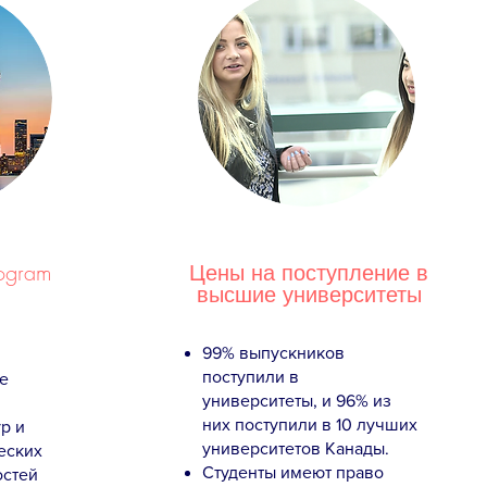
rogram
Цены на поступление в
высшие университеты
99% выпускников
поступили в
е
университеты, и 96% из
них поступили в 10 лучших
р и
университетов Канады.
еских
Студенты имеют право
остей