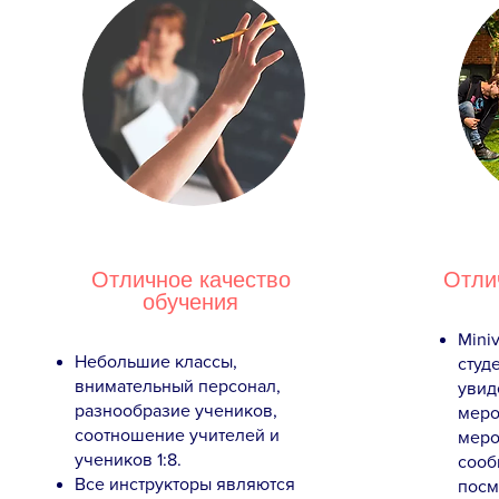
Отличное качество
Отли
обучения
Miniv
Небольшие классы,
студ
внимательный персонал,
увид
разнообразие учеников,
меро
соотношение учителей и
меро
учеников 1:8.
сооб
Все инструкторы являются
посм