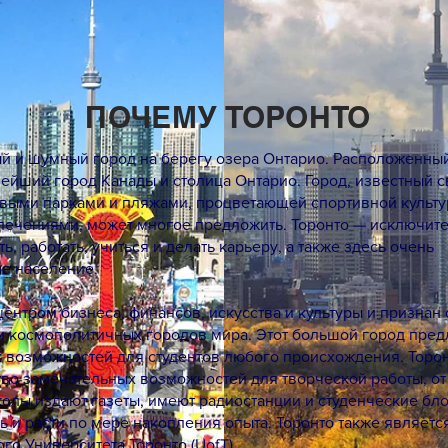
ПОЧЕМУ ТОРОНТО
ый и шумный город на берегу озера Онтарио. Расположенны
нейший город Канады и столица Онтарио. Город, известный
ивыми парками и пляжами, процветающей спортивной культу
лечениями, может многое предложить. Торонто — исключите
, работать, учиться и делать карьеру, а также здесь очень
е население.
центром бизнеса, финансов, искусства и культуры и признан
и космополитичных городов мира. Этот большой город пред
 возможностей для студентов любого происхождения. Торон
во замечательных возможностей для творческой работы, от
олы издают газеты, имеют радиостанции и студенческие бло
ь и расти по мере накопления опыта. Торонто также являет
го Университета Торонто (UofT).