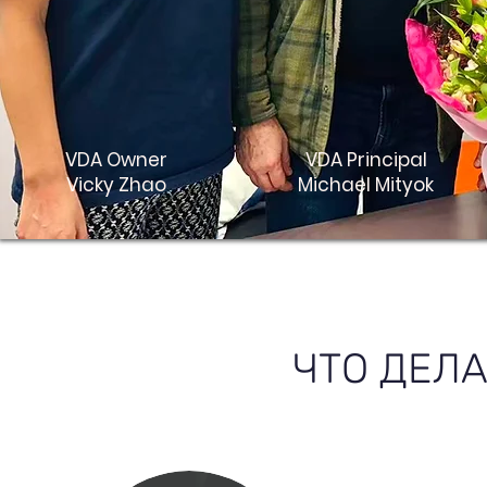
VDA Owner
VDA Principal
Vicky Zhao
Michael Mityok
ЧТО ДЕЛ