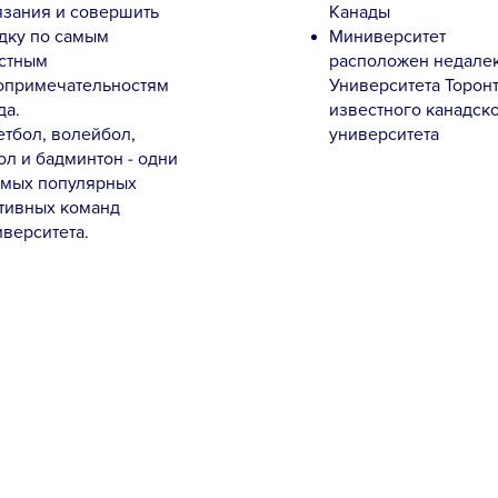
язания и совершить
Канады
дку по самым
Миниверситет
стным
расположен недалек
опримечательностям
Университета Торонт
да.
известного канадск
етбол, волейбол,
университета
ол и бадминтон - одни
амых популярных
тивных команд
верситета.