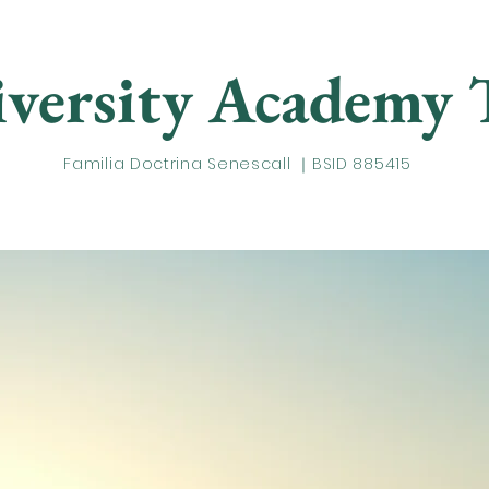
versity Academy
T
Familia Doctrina Senescall ｜BSID 885415
адемики
Лаборатория Айви
U трек
Свяжи