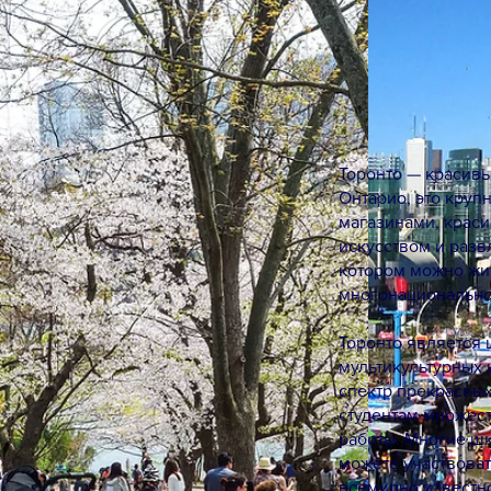
Торонто — красив
Онтарио, это круп
магазинами, крас
искусством и разв
котором можно жить
многонационально
Торонто является 
мультикультурных 
спектр прекрасных
студентам множест
работы. Многие шк
можете участвоват
всемирно известно