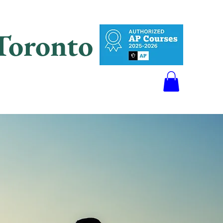
oronto
тесь с нами
О
線上預訂