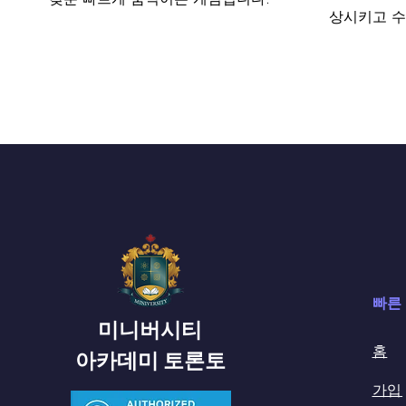
상시키고 수
빠른
미니버시티
​홈
아카데미 토론토
가입